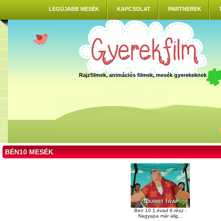
LEGÚJABB MESÉK
KAPCSOLAT
PARTNEREK
Rajzfilmek, animációs filmek, mesék gyerekeknek
BÉN10 MESÉK
Ben 10 1.évad 6.rész -
Nagyapa már alig...