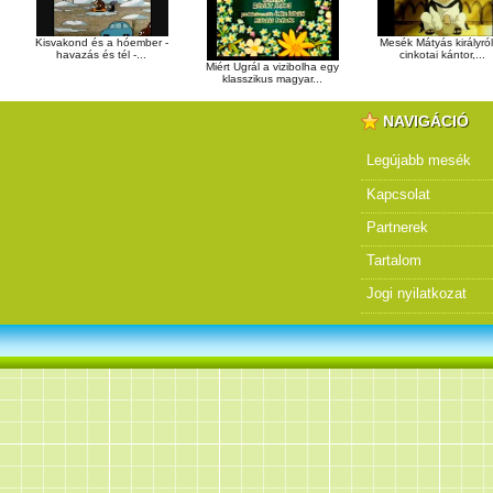
Kisvakond és a hóember -
Mesék Mátyás királyról
havazás és tél -...
cinkotai kántor,...
Miért Ugrál a vizibolha egy
klasszikus magyar...
NAVIGÁCIÓ
Legújabb mesék
Kapcsolat
Partnerek
Tartalom
Jogi nyilatkozat