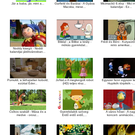
Jár a baba, jár, mint a...
Garfield és Barátai - A Gyáva
Micimackó 6.rész - Mici 
Macska, mese...
kalandjai - Ez...
Bilidal - a Bilibe a király -
Frédi és Béni - Kutyaütők
mókás gyerekdal...
retro amerikai...
Noddy kisegít - Noddi
kalandjai játékvárosban...
JoNaLu A megkergült robot
Pumukli, a láthatatlan kobold,
Egyszer fenn egyszer le
(HD) teljes rész...
ezúttal Éder...
Hupikék törpikék -...
Csíkos szakáll - Mása és a
Gyerekdalok szöveg:
A város hősei - A na
medve - orosz...
Erdő erdő erdő,...
koncert- animációs..