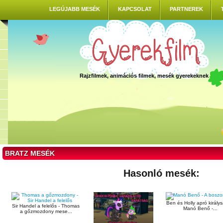
LEGÚJABB MESÉK
KAPCSOLAT
PARTNEREK
Rajzfilmek, animációs filmek, mesék gyerekeknek
BRATZ MESÉK
Hasonló mesék:
Ben és Holly apró király
Sir Handel a felelős - Thomas
Manó Benő -...
a gőzmozdony mese...