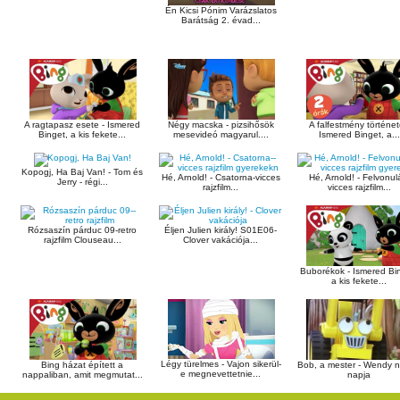
Én Kicsi Pónim Varázslatos
Barátság 2. évad...
A ragtapasz esete - Ismered
Négy macska - pizsihősök
A falfestmény történet
Binget, a kis fekete...
mesevideó magyarul....
Ismered Binget, a...
Kopogj, Ha Baj Van! - Tom és
Hé, Arnold! - Csatorna-vicces
Hé, Arnold! - Felvonul
Jerry - régi...
rajzfilm...
vicces rajzfilm...
Rózsaszín párduc 09-retro
Éljen Julien király! S01E06-
rajzfilm Clouseau...
Clover vakációja...
Buborékok - Ismered Bi
a kis fekete...
Légy türelmes - Vajon sikerül-
Bob, a mester - Wendy 
Bing házat épített a
e megnevettetnie...
napja
nappaliban, amit megmutat...