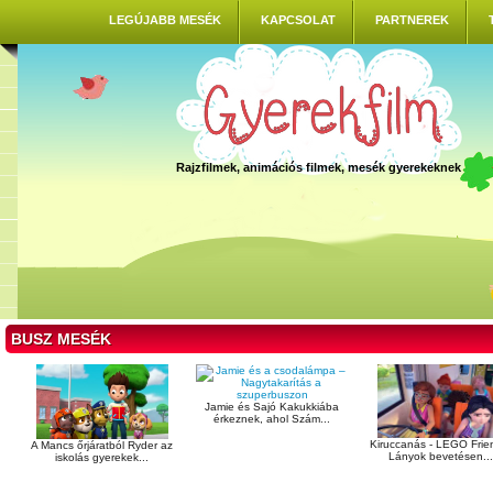
LEGÚJABB MESÉK
KAPCSOLAT
PARTNEREK
Rajzfilmek, animációs filmek, mesék gyerekeknek
BUSZ MESÉK
Jamie és Sajó Kakukkiába
érkeznek, ahol Szám...
Kiruccanás - LEGO Frie
A Mancs őrjáratból Ryder az
Lányok bevetésen...
iskolás gyerekek...