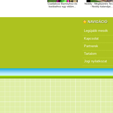
Csatlakozz Barneyhoz és
Noddy - Meglepetés Te
barátaihoz egy vidám...
- Noddy kalandjai...
NAVIGÁCIÓ
Legújabb mesék
Kapcsolat
Partnerek
Tartalom
Jogi nyilatkozat