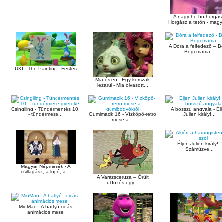
A nagy ho-ho-horgás
Horgász a tetőn - magya
A Dóra a felfedező – B
Bogi mama...
UKI - The Painting - Festés
Mia és én - Egy korszak
lezárul - Mia olvasott...
Csingiling - Tündérmentés 10.
A bosszú angyala - Él
- tündérmese...
Gumimacik 16 - Vízköpő-retro
Julien király!...
mese a...
Éljen Julien király! -
Száműzve...
Magyar Népmesék - A
csillagász, a lopó, a...
A Varázsceruza – Őrült
üldözés egy...
MioMao - A hattyú-cicás
animációs mese