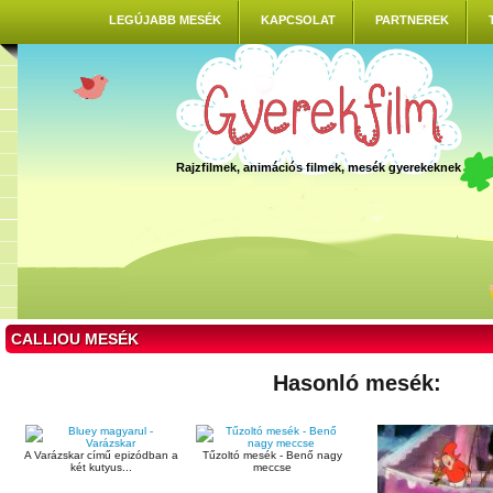
LEGÚJABB MESÉK
KAPCSOLAT
PARTNEREK
Rajzfilmek, animációs filmek, mesék gyerekeknek
CALLIOU MESÉK
Hasonló mesék:
A Varázskar című epizódban a
Tűzoltó mesék - Benő nagy
két kutyus...
meccse