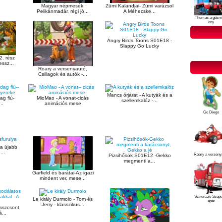
Zümi Kalandjai- Zümi varázsol
Magyar népmesék:
A Méhecske...
Pelikánmadár, régi jó...
Thomas a gőzm
ony
Angry Birds Toons S01E18 -
Slappy Go Lucky
. rész
ssz...
Roary a versenyautó,
Csillagok és autók -...
Mancs őrjárat - A kutyák és a
ag fiú-
MioMao - A vonat-cicás
szellemkalóz -...
..
animációs mese
Go Diego
ra újabb
...
Roary a verseny
Pizsihősök S01E12 -Gekko
megmenti a...
Garfield és barátai-Az igazi
mindent ver, mese...
Szirénázó Szup
Le király Durmolo - Tom és
apat
Jerry - klasszikus...
osszcsont
...