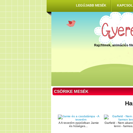
LEGÚJABB MESÉK
KAPCSOL
Rajzfilmek, animációs f
CSÖRIKE MESÉK
Ha
A A teverém epizódban Jamie
Garfield - Nem akar
és hűséges...
lenni - farmos.