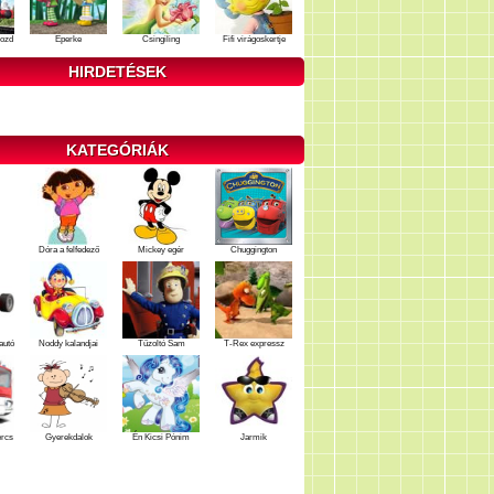
ozd
Eperke
Csingiling
Fifi virágoskertje
HIRDETÉSEK
KATEGÓRIÁK
Dóra a felfedező
Mickey egér
Chuggington
autó
Noddy kalandjai
Tűzoltó Sam
T-Rex expressz
ercs
Gyerekdalok
Én Kicsi Pónim
Jarmik