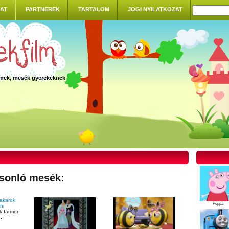
AT
PARTNEREK
TARTALOM
JOGI NYILATKOZAT
ilmek, mesék gyerekeknek
sonló mesék:
Peppa
ok farmon
..