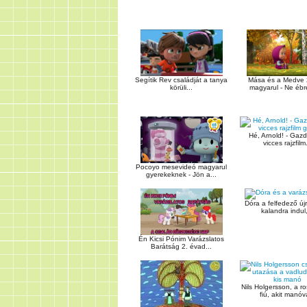
Mása és a Medve 2
Segítik Rev családját a tanya
magyarul - Ne ébre
körüli...
Hé, Arnold! - Gazd
vicces rajzfilm.
Pocoyo mesevideó magyarul
gyerekeknek - Jön a...
Dóra a felfedező új
kalandra indul,
Én Kicsi Pónim Varázslatos
Barátság 2. évad...
Nils Holgersson, a r
fiú, akit manóvá