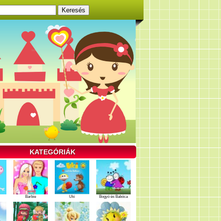
KATEGÓRIÁK
Barbie
Uki
Bogyó és Babóca