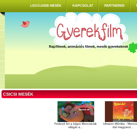
LEGÚJABB MESÉK
KAPCSOLAT
PARTNEREK
Rajzfilmek, animációs filmek, mesék gyerekeknek
CSICSI MESÉK
Fedezd fel a bájos Moncsicsik
Ulmann Mónika - Moncsi
világát a...
dal magyarul...