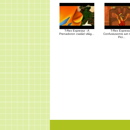
T-Rex Expressz - A
T-Rex Express
Ptenadoron család világ...
Confusiusornis azt 
Pici...