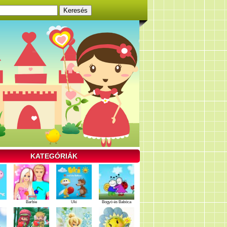
KATEGÓRIÁK
Barbie
Uki
Bogyó és Babóca