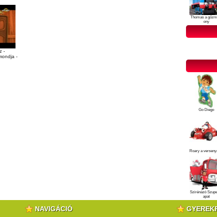
Thomas a gőzm
ony
z -
mondja -
Go Diego
Roary a verseny
Szirénázó Szup
apat
NAVIGÁCIÓ
GYEREK