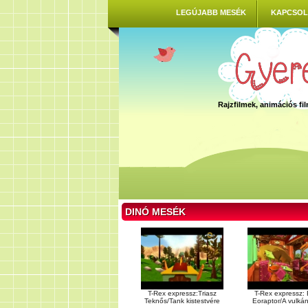
LEGÚJABB MESÉK
KAPCSOL
Rajzfilmek, animációs f
DINÓ MESÉK
T-Rex expressz:Triasz
T-Rex expressz:
Teknős/Tank kistestvére
Eoraptor/A vulkán