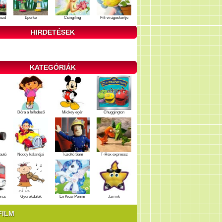
ozd
Eperke
Csingiling
Fifi virágoskertje
HIRDETÉSEK
KATEGÓRIÁK
Dóra a felfedező
Mickey egér
Chuggington
autó
Noddy kalandjai
Tűzoltó Sam
T-Rex expressz
ercs
Gyerekdalok
Én Kicsi Pónim
Jarmik
FILM