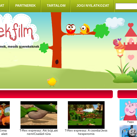
AT
PARTNEREK
TARTALOM
JOGI NYILATKOZAT
ilmek, mesék gyerekeknek
Peppa
 Erma
T-Rex expressz: Aki bújt,aki
T-Rex expressz: A csorda/Jess
 alatt
nem/Családi túra
hesperornis