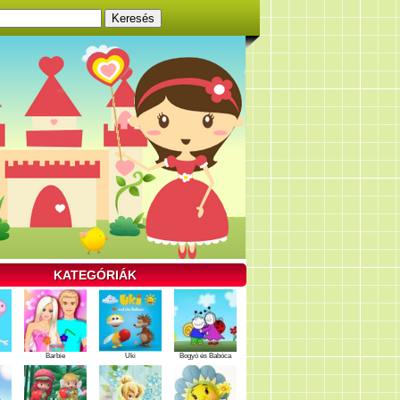
KATEGÓRIÁK
Barbie
Uki
Bogyó és Babóca