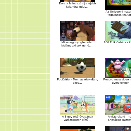
Dóra a felfedező újra újabb
kalandra indul,...
Az Umizoomi matem
fogalmakat mutat 
Mása egy nyughatatlan
100 Folk Celsius -
kislány, aki sok nehéz...
Fociőrület - Tom, az életvidám,
Pocoyo mesevideó 
piros...
gyerekeknek -.
A Bluey első évadának
A világrekord - m
Varázsxilofon című...
animációs rajzfilm