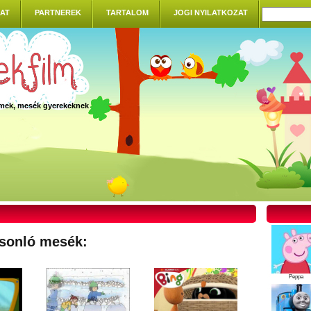
AT
PARTNEREK
TARTALOM
JOGI NYILATKOZAT
ilmek, mesék gyerekeknek
sonló mesék:
Peppa