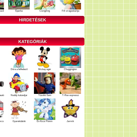
ozd
Eperke
Csingiling
Fifi virágoskertje
HIRDETÉSEK
KATEGÓRIÁK
Dóra a felfedező
Mickey egér
Chuggington
autó
Noddy kalandjai
Tűzoltó Sam
T-Rex expressz
ercs
Gyerekdalok
Én Kicsi Pónim
Jarmik