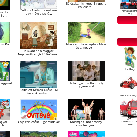
Bújócska - Ismered Binget, a
kis fekete...
Caillou - Caillou hóembere,
Thomas a gőzm
atikai
egy 4 éves kisfiú...
ony
be...
A katasztrófa receptje - Mása
 Pom Pom
és a medve -...
Kiskondás a Magyar
Népmesék egyik különösen...
Go Diego
magyarul
Holló együttes Hópehely
..
gyerek dal
Született Kémek 4.rész - Mi
történik amikor...
Roary a verseny
Szirénázó Szup
agyar
Csip-csip csóka - gyerekdalok
Kolompos- Badacsonyi
apat
. A...
szőlőhegyen...