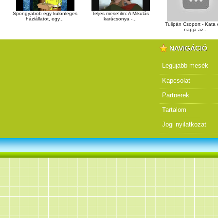
Spongyabob egy különleges
Teljes mesefilm: A Mikulás
háziállatot, egy...
karácsonya -...
Tulipán Csoport - Kata 
napja az...
NAVIGÁCIÓ
Legújabb mesék
Kapcsolat
Partnerek
Tartalom
Jogi nyilatkozat