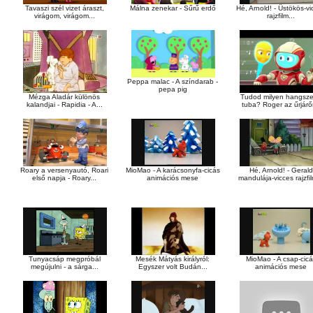
Tavaszi szél vizet áraszt,
Málna zenekar - Sűrű erdő
Hé, Arnold! - Üstökös-v
virágom, virágom...
rajzfilm...
Peppa malac - A színdarab -
pepa pig
Mézga Aladár különös
Tudod milyen hangsze
kalandjai - Rapidia - A...
tuba? Roger az űrjárőr
Roary a versenyautó, Roari
MioMao - A karácsonyfa-cicás
Hé, Arnold! - Gerald
első napja - Roary...
animációs mese
mandulája-vicces rajzfil
Tunyacsáp megpróbál
Mesék Mátyás királyról:
MioMao - A csap-cic
megújulni - a sárga...
Egyszer volt Budán...
animációs mese