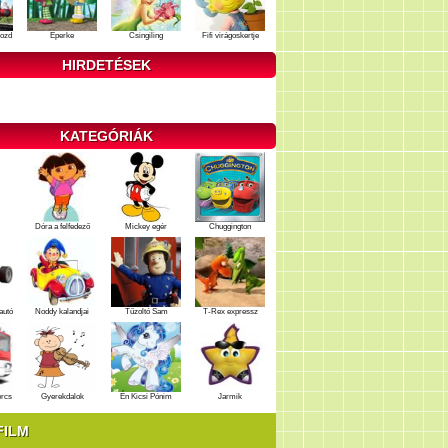
ozd
Eperke
Csingiling
Fifi virágoskertje
HIRDETÉSEK
KATEGÓRIÁK
Dóra a felfedező
Mickey egér
Chuggington
autó
Noddy kalandjai
Tűzoltó Sam
T-Rex expressz
ercs
Gyerekdalok
Én Kicsi Pónim
Jarmik
FILM