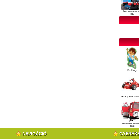
Thomas a gőzm
ony
Go Diego
Roary a verseny
Szirénázó Szup
apat
NAVIGÁCIÓ
GYEREK