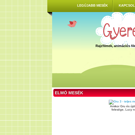
LEGÚJABB MESÉK
KAPCSOL
Rajzfilmek, animációs f
ELMÓ MESÉK
Amikor Gru és újd
felesége, Lucy n