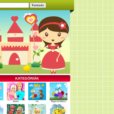
KATEGÓRIÁK
Barbie
Uki
Bogyó és Babóca