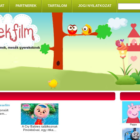
AT
PARTNEREK
TARTALOM
JOGI NYILATKOZAT
ilmek, mesék gyerekeknek
onsült
em...
Peppa
A Cry Babies találkoznak
Pinokkióval, egy ritka...