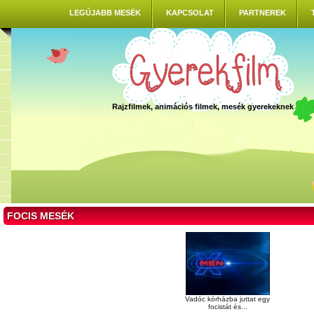
LEGÚJABB MESÉK
KAPCSOLAT
PARTNEREK
Rajzfilmek, animációs filmek, mesék gyerekeknek
FOCIS MESÉK
Vadóc kórházba juttat egy
focistát és...