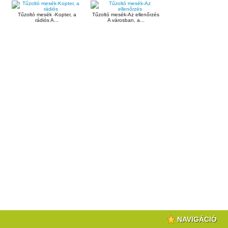
Tűzoltó mesék -Kopter, a
Tűzoltó mesék-Az ellenőrzés
rádiós A...
A városban, a...
NAVIGÁCIÓ