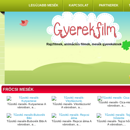
LEGÚJABB MESÉK
KAPCSOLAT
PARTNEREK
Rajzfilmek, animációs filmek, mesék gyerekeknek
FRÖCSI MESÉK
Tűzoltó mesék- Cica-mi
Tűzoltó mesék- Kutyamese A
Tűzoltó mesék- Vitorlázzunk!
városban, a...
városban, a...
A városban, a...
Tűzoltó mesék-Buborék Bibi A
Tűzoltó mesék- Repcsi álma A
Tűzoltó mesék- Tejcsi hő
városban, a...
városban, a...
A városban,...