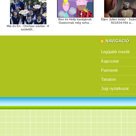
Ben és Holly barátjának
Éljen Julien király! - Sz
Gastonnak még soha...
S01E04-Híd a...
Mia és Én - Onchao oázisa - A
szüleitől...
NAVIGÁCIÓ
Legújabb mesék
Kapcsolat
Partnerek
Tartalom
Jogi nyilatkozat