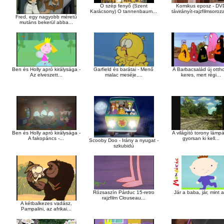
Ó szép fenyő (Szent
Komikus eposz - DV
Karácsony) O tannenbaum...
távirányít-rajzfilmsoroza
Fred, egy nagyobb méretű
mutáns bekerül abba...
Garfield és barátai - Menő
Ben és Holly apró királysága -
A Barbacsalád új otth
malac meséje,...
Az elveszett...
keres, mert régi...
Ben és Holly apró királysága -
A világító torony lámpá
A fakopáncs -...
gyorsan ki kell...
Scooby Doo - Irány a nyugat -
szkubidú
Rózsaszín Párduc 15-retro
Jár a baba, jár, mint a
rajzfilm Clouseau...
A kétbalkezes vadász,
Pampalini, az afrikai...