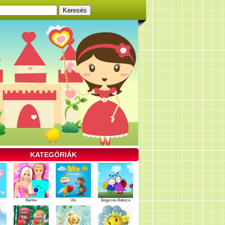
KATEGÓRIÁK
Barbie
Uki
Bogyó és Babóca