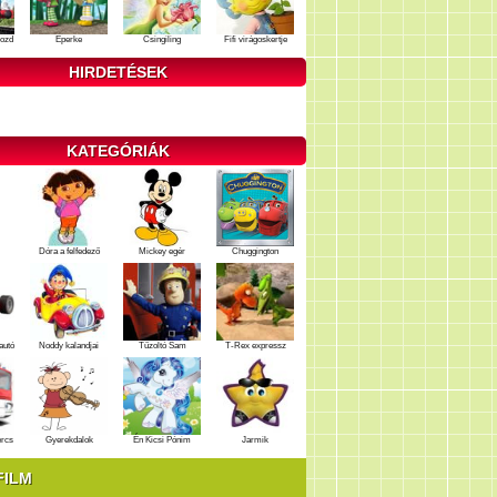
ozd
Eperke
Csingiling
Fifi virágoskertje
HIRDETÉSEK
KATEGÓRIÁK
Dóra a felfedező
Mickey egér
Chuggington
autó
Noddy kalandjai
Tűzoltó Sam
T-Rex expressz
ercs
Gyerekdalok
Én Kicsi Pónim
Jarmik
FILM