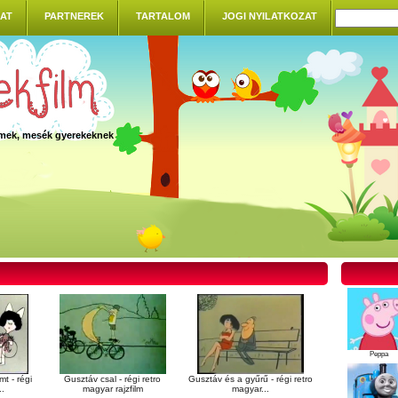
AT
PARTNEREK
TARTALOM
JOGI NYILATKOZAT
ilmek, mesék gyerekeknek
Peppa
t - régi
Gusztáv csal - régi retro
Gusztáv és a gyűrű - régi retro
..
magyar rajzfilm
magyar...