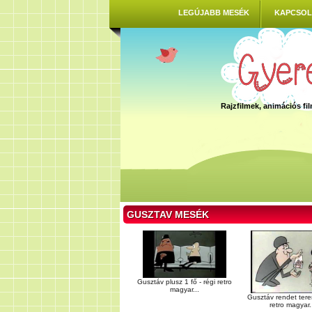
LEGÚJABB MESÉK
KAPCSOL
Rajzfilmek, animációs f
GUSZTAV MESÉK
Gusztáv plusz 1 fő - régi retro
magyar...
Gusztáv rendet terem
retro magyar.