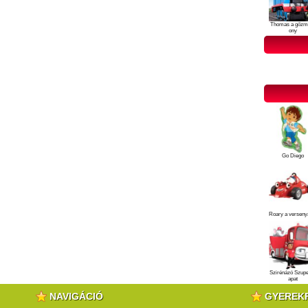
Thomas a gőzm
ony
Go Diego
Roary a verseny
Szirénázó Szup
apat
NAVIGÁCIÓ
GYEREK