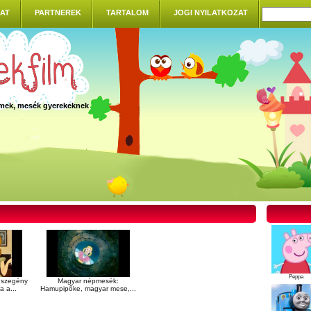
AT
PARTNEREK
TARTALOM
JOGI NYILATKOZAT
ilmek, mesék gyerekeknek
Peppa
 szegény
Magyar népmesék:
 a...
Hamupipőke, magyar mese,...