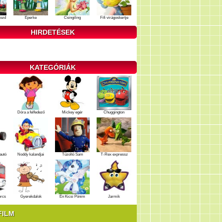
ozd
Eperke
Csingiling
Fifi virágoskertje
HIRDETÉSEK
KATEGÓRIÁK
Dóra a felfedező
Mickey egér
Chuggington
autó
Noddy kalandjai
Tűzoltó Sam
T-Rex expressz
ercs
Gyerekdalok
Én Kicsi Pónim
Jarmik
FILM