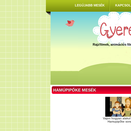
LEGÚJABB MESÉK
KAPCSOL
Rajzfilmek, animációs f
HAMÚPIPŐKE MESÉK
Vajon hogyan alakul
Hamupipőke sorsa