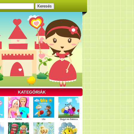
KATEGÓRIÁK
Barbie
Uki
Bogyó és Babóca