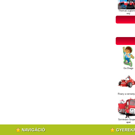
Thomas a gőzm
ony
Go Diego
Roary a verseny
Szirénázó Szup
apat
NAVIGÁCIÓ
GYEREK