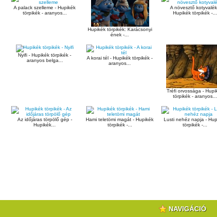
A palack szelleme - Hupikék
A növesztő kotyvalék
törpikék - aranyos...
Hupikék törpikék -...
Hupikék törpikék: Karácsonyi
ének -...
Nyifi - Hupikék törpikék -
A korai tél - Hupikék törpikék -
aranyos belga...
aranyos...
Tréfi orvossága - Hupi
törpikék - aranyos...
Az időjáras törpölő gép -
Hami teletömi magát - Hupikék
Lusti nehéz napja - Hup
Hupikék...
törpikék -...
törpikék -...
NAVIGÁCIÓ