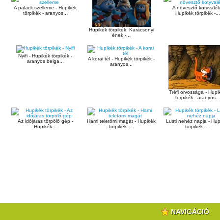
A palack szelleme - Hupikék
A növesztő kotyvalék
törpikék - aranyos...
Hupikék törpikék -...
Hupikék törpikék: Karácsonyi
ének -...
Nyifi - Hupikék törpikék -
A korai tél - Hupikék törpikék -
aranyos belga...
aranyos...
Tréfi orvossága - Hupi
törpikék - aranyos...
Az időjáras törpölő gép -
Hami teletömi magát - Hupikék
Lusti nehéz napja - Hup
Hupikék...
törpikék -...
törpikék -...
NAVIGÁCIÓ