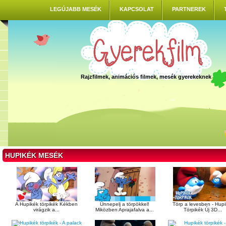
LEGÚJABB MESÉK
KAPCSOLAT
PARTNEREK
Rajzfilmek, animációs filmek, mesék gyerekeknek
HUPIKÉK MESÉK
A Hupikék törpikék Kékben
Ünnepelj a törpökkel!
Törp a levesben - Hup
virágzik a...
Miközben Aprajafalva a...
Törpikék Új 3D...