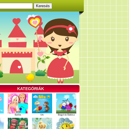
KATEGÓRIÁK
Barbie
Uki
Bogyó és Babóca