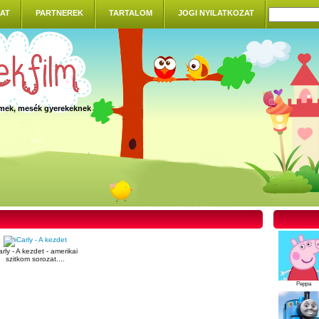
AT
PARTNEREK
TARTALOM
JOGI NYILATKOZAT
ilmek, mesék gyerekeknek
arly - A kezdet - amerikai
szitkom sorozat....
Peppa