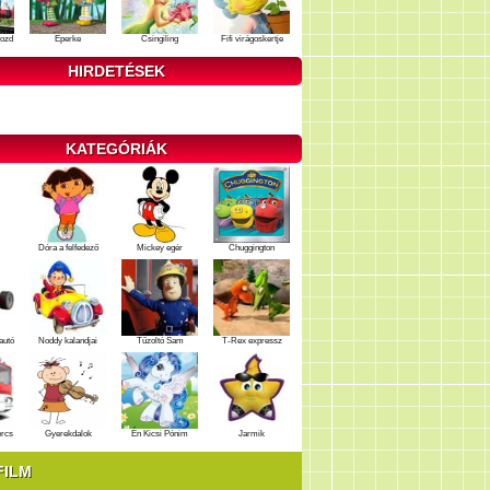
ozd
Eperke
Csingiling
Fifi virágoskertje
HIRDETÉSEK
KATEGÓRIÁK
Dóra a felfedező
Mickey egér
Chuggington
autó
Noddy kalandjai
Tűzoltó Sam
T-Rex expressz
ercs
Gyerekdalok
Én Kicsi Pónim
Jarmik
FILM