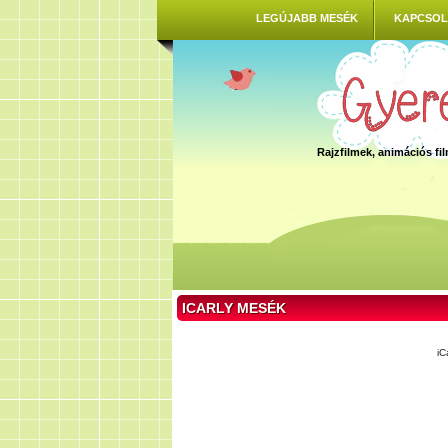
LEGÚJABB MESÉK
KAPCSOL
Rajzfilmek, animációs f
ICARLY MESÉK
iC