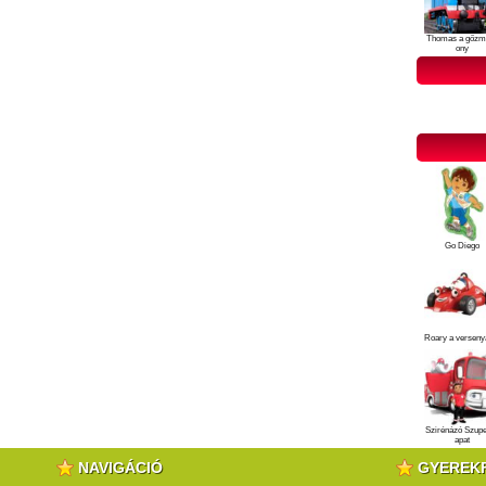
Thomas a gőzm
ony
Go Diego
Roary a verseny
Szirénázó Szup
apat
NAVIGÁCIÓ
GYEREK