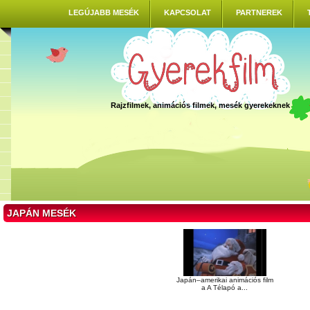
LEGÚJABB MESÉK
KAPCSOLAT
PARTNEREK
Rajzfilmek, animációs filmek, mesék gyerekeknek
JAPÁN MESÉK
Japán–amerikai animációs film
a A Télapó a...