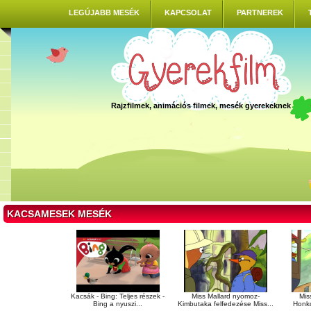
LEGÚJABB MESÉK
KAPCSOLAT
PARTNEREK
Rajzfilmek, animációs filmek, mesék gyerekeknek
KACSAMESEK MESÉK
Kacsák - Bing: Teljes részek -
Miss Mallard nyomoz-
Mis
Bing a nyuszi...
Kimbutaka felfedezése Miss...
Honko