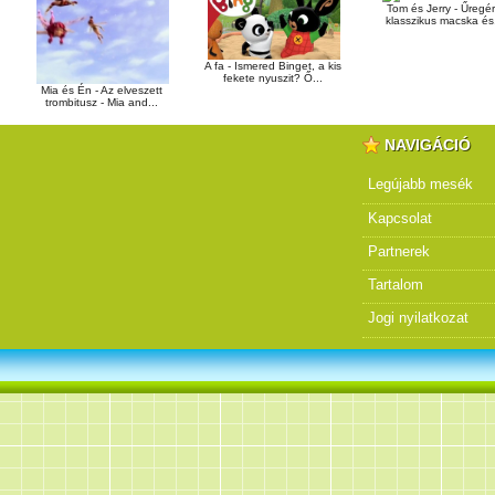
Tom és Jerry - Űregér
klasszikus macska és.
A fa - Ismered Binget, a kis
fekete nyuszit? Ő...
Mia és Én - Az elveszett
trombitusz - Mia and...
NAVIGÁCIÓ
Legújabb mesék
Kapcsolat
Partnerek
Tartalom
Jogi nyilatkozat