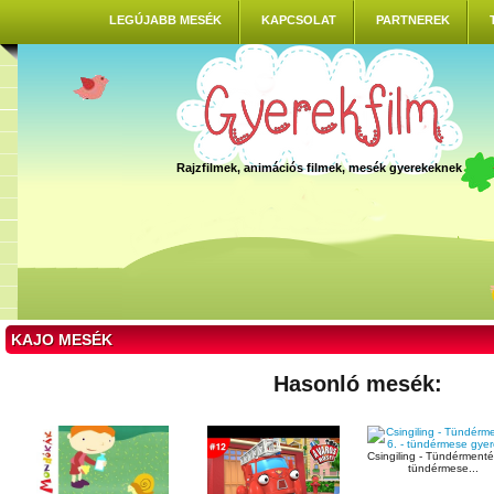
LEGÚJABB MESÉK
KAPCSOLAT
PARTNEREK
Rajzfilmek, animációs filmek, mesék gyerekeknek
KAJO MESÉK
Hasonló mesék:
Csingiling - Tündérmenté
tündérmese...