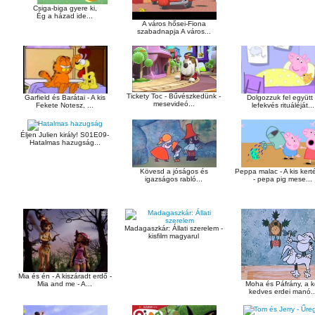
Csiga-biga gyere ki,
Ég a házad ide...
A város hősei-Fiona
szabadnapja A város...
Tickety Toc - Bűvészkedünk -
Garfield és Barátai - A kis
Dolgozzuk fel együtt
mesevideó...
Fekete Notesz, ...
lefekvés rituáléját...
Éljen Julien király! S01E09-
Hatalmas hazugság...
Kövesd a jóságos és
Peppa malac - A kis kert
igazságos rabló...
- pepa pig mese...
Madagaszkár: Állati szerelem -
kisfilm magyarul
Mia és én - A kiszáradt erdő -
Moha és Páfrány, a k
Mia and me - A...
kedves erdei manó..