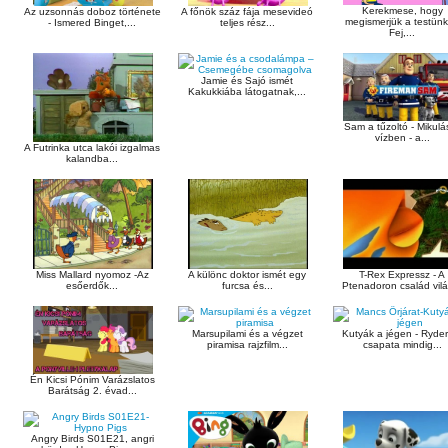
Kerekmese, hogy
Az uzsonnás doboz története
A főnök száz fája mesevideó
megismerjük a testünk
- Ismered Binget,...
teljes rész...
Fej,...
Jamie és Sajó ismét
Kakukkiába látogatnak,...
Sam a tűzoltó - Mikulá
vízben - a...
A Futrinka utca lakói izgalmas
kalandba...
Miss Mallard nyomoz -Az
A különc doktor ismét egy
T-Rex Expressz - A
esőerdők...
furcsa és...
Ptenadoron család vilá
Marsupilami és a végzet
Kutyák a jégen - Ryde
piramisa rajzfilm...
csapata mindig...
Én Kicsi Pónim Varázslatos
Barátság 2. évad...
Angry Birds S01E21, angri