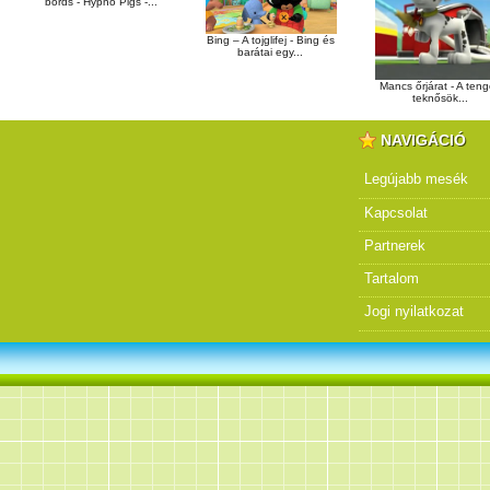
börds - Hypno Pigs -...
Bing – A tojglifej - Bing és
barátai egy...
Mancs őrjárat - A teng
teknősök...
NAVIGÁCIÓ
Legújabb mesék
Kapcsolat
Partnerek
Tartalom
Jogi nyilatkozat