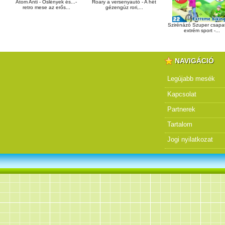
Atom Anti - Őslények és...-
Roary a versenyautó - A hét
retro mese az erős...
gézengúz rori,...
Szirénázó Szuper csapat
extrém sport -...
NAVIGÁCIÓ
Legújabb mesék
Kapcsolat
Partnerek
Tartalom
Jogi nyilatkozat