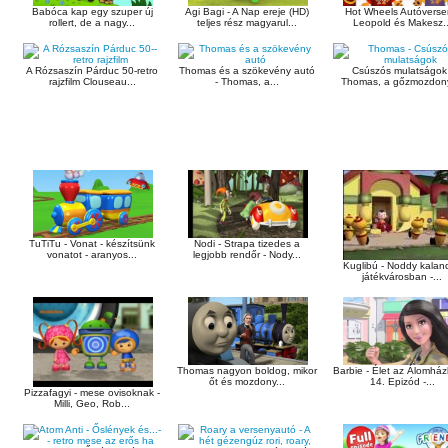
Agi Bagi - A Nap ereje (HD)
Hot Wheels Autóverse
Babóca kap egy szuper új
teljes rész magyarul...
Leopold és Makesz..
rollert, de a nagy...
A Rózsaszín Párduc 50-retro
Thomas és a szökevény autó
Csúszós mulatságok 
rajzfilm Clouseau...
- Thomas, a...
Thomas, a gőzmozdony
TuTiTu - Vonat - készítsünk
Nodi - Strapa tizedes a
vonatot - aranyos...
legjobb rendőr - Nody...
Kuglibú - Noddy kaland
játékvárosban -...
Thomas nagyon boldog, mikor
Barbie - Élet az Álomház
őt és mozdony...
14. Epizód -...
Pizzafagyi - mese ovisoknak -
Milli, Geo, Rob...