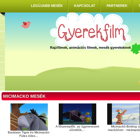
LEGÚJABB MESÉK
KAPCSOLAT
PARTNEREK
Rajzfilmek, animációs filmek, mesék gyerekeknek
MICIMACKO MESÉK
A főszereplők, az úgynevezett
Micimackó-Boldog ú
zűroldók,...
mackóévet - micimackó
Barátaim Tigris és Micimackó-
Füles édes...