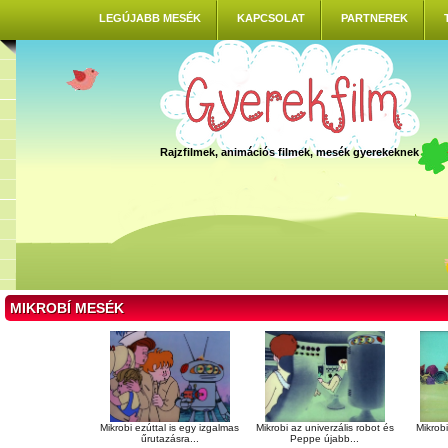
LEGÚJABB MESÉK
KAPCSOLAT
PARTNEREK
Rajzfilmek, animációs filmek, mesék gyerekeknek
MIKROBÍ MESÉK
Mikrobi
Mikrobi ezúttal is egy izgalmas
Mikrobi az univerzális robot és
űrutazásra...
Peppe újabb...