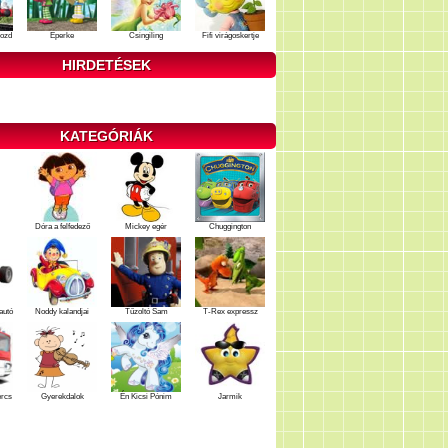
ozd
Eperke
Csingiling
Fifi virágoskertje
HIRDETÉSEK
KATEGÓRIÁK
Dóra a felfedező
Mickey egér
Chuggington
autó
Noddy kalandjai
Tűzoltó Sam
T-Rex expressz
ercs
Gyerekdalok
Én Kicsi Pónim
Jarmik