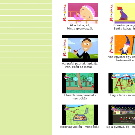
Áll a baba, áll,
Kukurikú, jó regg
Mint a gyertyaszál,
Szól a kakas, h
Volt egyszer egy ki
belenézett a.
Az ipafai papnak fapipája
van, ezért az ipafai...
Elvesztettem páromat -
Lóg a lába - mon
mondókák
Kicsi vagyok én - mondókák
Ég a gyertya, ég - 