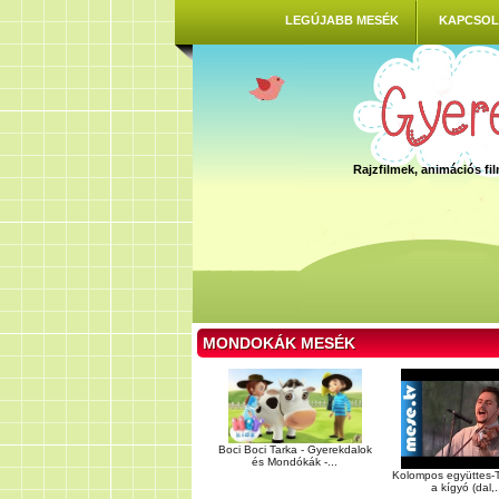
LEGÚJABB MESÉK
KAPCSOL
Rajzfilmek, animációs f
MONDOKÁK MESÉK
Boci Boci Tarka - Gyerekdalok
és Mondókák -...
Kolompos együttes-T
a kígyó (dal,.