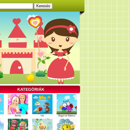
KATEGÓRIÁK
Barbie
Uki
Bogyó és Babóca