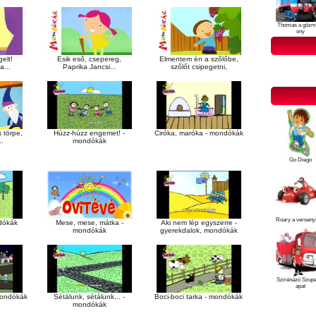
Thomas a gőzm
ony
elt!
Esik eső, csepereg,
Elmentem én a szőlőbe,
a...
Paprika Jancsi...
szőlőt csipegetni,
s törpe,
Húzz-húzz engemet! -
Ciróka, maróka - mondókák
..
mondókák
Go Diego
Roary a verseny
dókák
Mese, mese, mátka -
Aki nem lép egyszerre -
mondókák
gyerekdalok, mondókák
Szirénázó Szup
apat
mondókák
Sétálunk, sétálunk... -
Boci-boci tarka - mondókák
mondókák