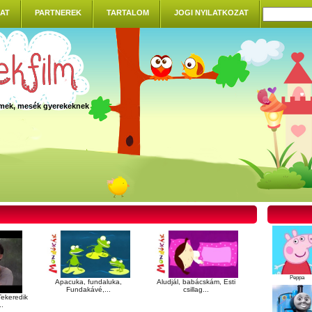
AT
PARTNEREK
TARTALOM
JOGI NYILATKOZAT
ilmek, mesék gyerekeknek
Peppa
Apacuka, fundaluka,
Aludjál, babácskám, Esti
Fundakávé,...
csillag...
ekeredik
..