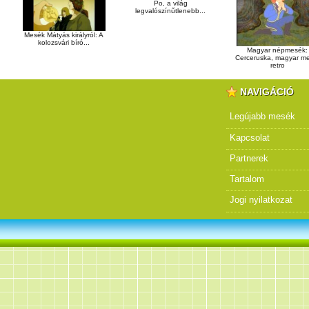
Po, a világ
legvalószínűtlenebb...
Mesék Mátyás királyról: A
kolozsvári bíró...
Magyar népmesék:
Cerceruska, magyar m
retro
NAVIGÁCIÓ
Legújabb mesék
Kapcsolat
Partnerek
Tartalom
Jogi nyilatkozat