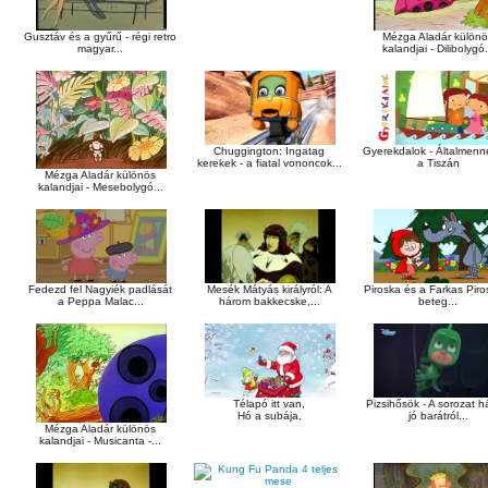
Gusztáv és a gyűrű - régi retro
Mézga Aladár külön
magyar...
kalandjai - Dilibolygó.
Chuggington: Ingatag
Gyerekdalok - Általmenn
kerekek - a fiatal vononcok...
a Tiszán
Mézga Aladár különös
kalandjai - Mesebolygó...
Fedezd fel Nagyiék padlását
Mesék Mátyás királyról: A
Piroska és a Farkas Piro
a Peppa Malac...
három bakkecske,...
beteg...
Pizsihősök - A sorozat 
Télapó itt van,
jó barátról...
Hó a subája,
Mézga Aladár különös
kalandjai - Musicanta -...