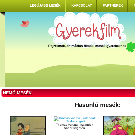
LEGÚJABB MESÉK
KAPCSOLAT
PARTNEREK
Rajzfilmek, animációs filmek, mesék gyerekeknek
NEMÓ MESÉK
Hasonló mesék:
Thomas vonata - kalandok
Sodor szigetén