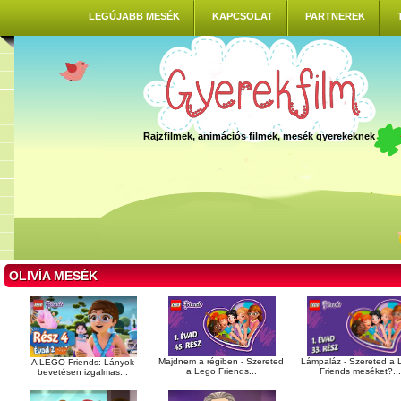
LEGÚJABB MESÉK
KAPCSOLAT
PARTNEREK
Rajzfilmek, animációs filmek, mesék gyerekeknek
OLIVÍA MESÉK
Majdnem a régiben - Szereted
Lámpaláz - Szereted a
A LEGO Friends: Lányok
a Lego Friends...
Friends meséket?...
bevetésen izgalmas...