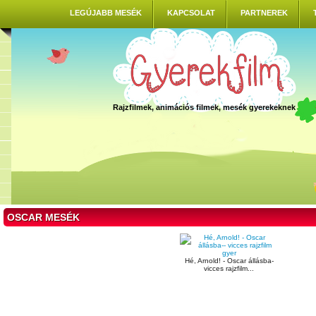
LEGÚJABB MESÉK
KAPCSOLAT
PARTNEREK
Rajzfilmek, animációs filmek, mesék gyerekeknek
OSCAR MESÉK
Hé, Arnold! - Oscar állásba-
vicces rajzfilm...