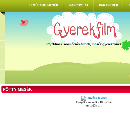
LEGÚJABB MESÉK
KAPCSOLAT
PARTNEREK
Rajzfilmek, animációs filmek, mesék gyerekeknek
PÖTTY MESÉK
Pintyőke tévézik - Pintyőkét
untatják a...