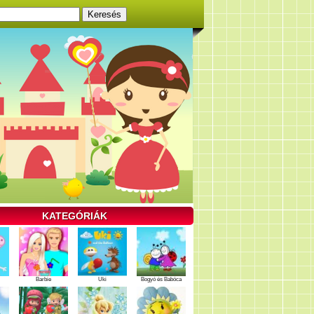
KATEGÓRIÁK
Barbie
Uki
Bogyó és Babóca