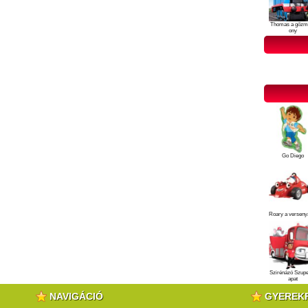
Thomas a gőzm
ony
Go Diego
Roary a verseny
Szirénázó Szup
apat
NAVIGÁCIÓ
GYEREK