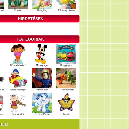
ozd
Eperke
Csingiling
Fifi virágoskertje
HIRDETÉSEK
KATEGÓRIÁK
Dóra a felfedező
Mickey egér
Chuggington
autó
Noddy kalandjai
Tűzoltó Sam
T-Rex expressz
ercs
Gyerekdalok
Én Kicsi Pónim
Jarmik
FILM