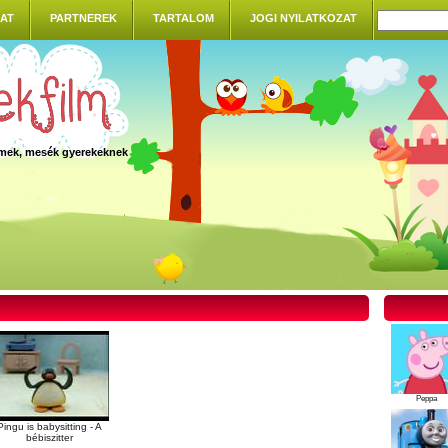
AT
PARTNEREK
TARTALOM
JOGI NYILATKOZAT
ilmek, mesék gyerekeknek
Peppa
Pingu is babysitting - A
bébiszitter