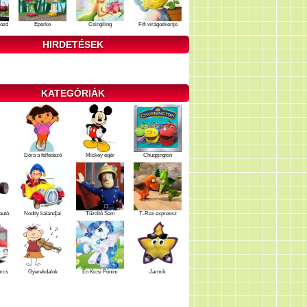
ozd
Eperke
Csingiling
Fifi virágoskertje
HIRDETÉSEK
KATEGÓRIÁK
Dóra a felfedező
Mickey egér
Chuggington
autó
Noddy kalandjai
Tűzoltó Sam
T-Rex expressz
ercs
Gyerekdalok
Én Kicsi Pónim
Jarmik