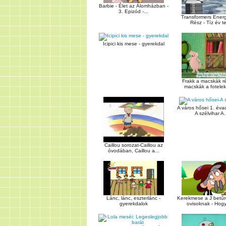
Barbie - Élet az Álomházban -
3. Epizód -...
Transformers Energ
Rész - Tíz év tel
Icipici kis mese - gyerekdal
Frakk a macskák r
macskák a fotelek
A város hősei 1. évad
A szélvihar A.
Caillou sorozat-Caillou az
óvodában, Caillou a...
Kerekmese a J betűr
Lánc, lánc, eszterlánc -
ovisoknak - Hogy
gyerekdalok