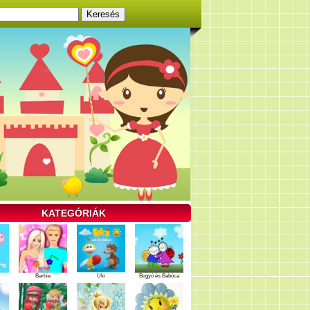
KATEGÓRIÁK
Barbie
Uki
Bogyó és Babóca