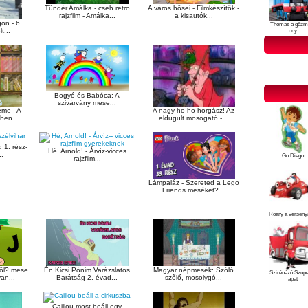
Tündér Amálka - cseh retro
A város hősei - Filmkészítők -
rajzfilm - Amálka...
a kisautók...
on - 6.
Thomas a gőzm
t...
ony
Bogyó és Babóca: A
szivárvány mese...
A nagy ho-ho-horgász! Az
éme - A
eldugult mosogató -...
ben...
 1. rész-
Hé, Arnold! - Árvíz-vicces
..
Go Diego
rajzfilm...
Lámpaláz - Szereted a Lego
Friends meséket?...
Roary a verseny
ől? mese
Én Kicsi Pónim Varázslatos
Magyar népmesék: Szóló
Szirénázó Szup
an...
Barátság 2. évad...
szőlő, mosolygó...
apat
Caillou most beáll egy