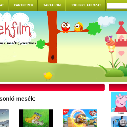
AT
PARTNEREK
TARTALOM
JOGI NYILATKOZAT
ilmek, mesék gyerekeknek
sonló mesék:
Peppa