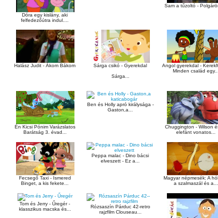
Sam a tűzoltó - Polgárö
Dóra egy kislány, aki
felfedezőútra indul....
Angol gyerekdal - Kerek
Halász Judit - Ákom Bákom
Sárga csikó - Gyerekdal
Minden család egy..
Sárga...
Ben és Holly apró királysága -
Gaston,a...
Chuggington - Wilson é
Én Kicsi Pónim Varázslatos
elefánt vonatos...
Barátság 3. évad...
Peppa malac - Dino bácsi
elveszett - Ez a...
Fecsegő Taxi - Ismered
Magyar népmesék: A hó
Binget, a kis fekete...
a szalmaszál és a...
Tom és Jerry - Űregér -
Rózsaszín Párduc 42-retro
klasszikus macska és...
rajzfilm Clouseau...