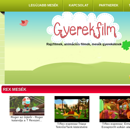
LEGÚJABB MESÉK
KAPCSOLAT
PARTNEREK
Rajzfilmek, animációs filmek, mesék gyerekeknek
REX MESÉK
Roger az űrjárőr - Roger
kalandja a T Rexszel...
T-Rex expressz:Triasz
T-Rex expressz: Erm
Teknős/Tank kistestvére
Eoraptor/A vulkán ala