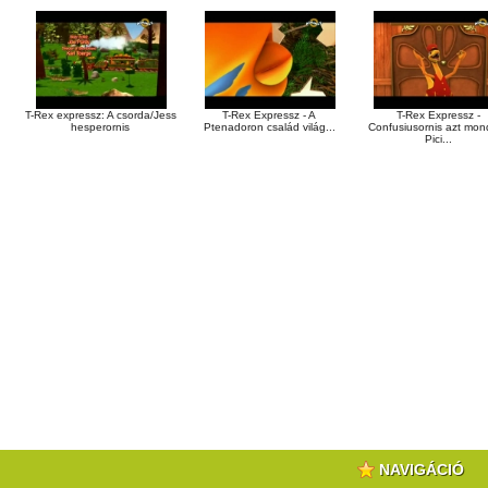
T-Rex expressz: A csorda/Jess
T-Rex Expressz - A
T-Rex Expressz -
hesperornis
Ptenadoron család világ...
Confusiusornis azt mond
Pici...
NAVIGÁCIÓ