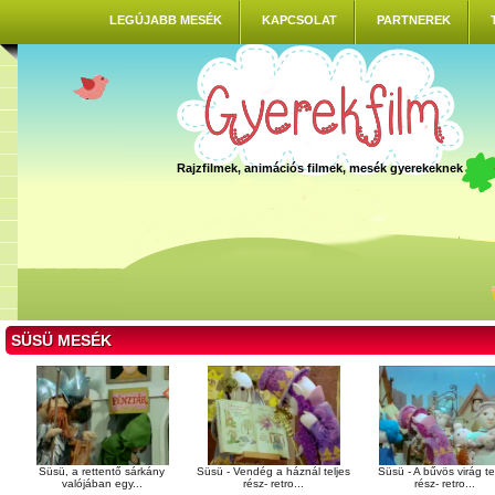
LEGÚJABB MESÉK
KAPCSOLAT
PARTNEREK
Rajzfilmek, animációs filmek, mesék gyerekeknek
SÜSÜ MESÉK
Süsü, a rettentő sárkány
Süsü - Vendég a háznál teljes
Süsü - A bűvös virág te
valójában egy...
rész- retro...
rész- retro...