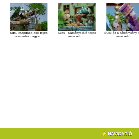
Süsü csapdába esik teljes
Süsü - Sárkányellátó teljes
Süsü és a sárkánylány t
rész- retro magyar...
rész- retro...
rész- retro...
NAVIGÁCIÓ