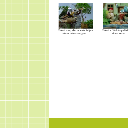
Süsü csapdába esik teljes
Süsü - Sárkányellát
rész- retro magyar...
rész- retro...