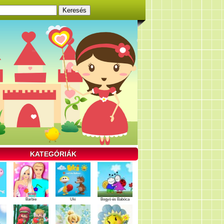
KATEGÓRIÁK
Barbie
Uki
Bogyó és Babóca