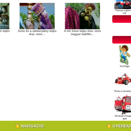
Thomas a gőzm
ony
ó teljes
Süsü és a sárkánylány teljes
A mű Süsü teljes rész- retro
rész- retro...
magyar bábfilm...
Go Diego
Roary a verseny
Szirénázó Szup
apat
NAVIGÁCIÓ
GYEREK