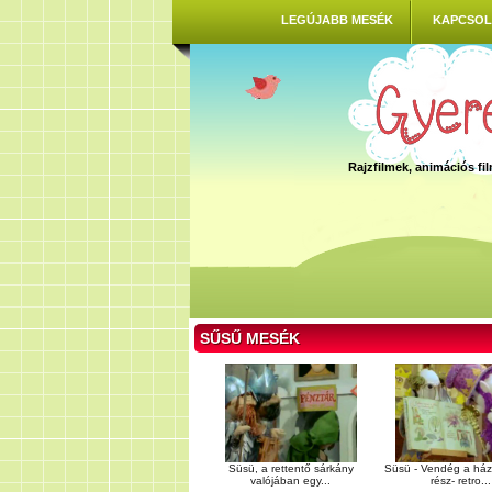
LEGÚJABB MESÉK
KAPCSOL
Rajzfilmek, animációs f
SŰSŰ MESÉK
Süsü, a rettentő sárkány
Süsü - Vendég a házn
valójában egy...
rész- retro...