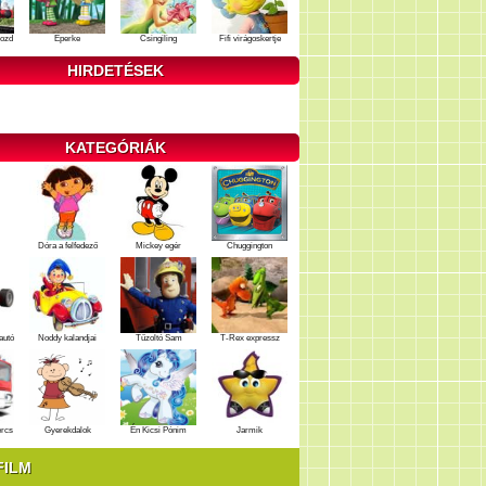
ozd
Eperke
Csingiling
Fifi virágoskertje
HIRDETÉSEK
KATEGÓRIÁK
Dóra a felfedező
Mickey egér
Chuggington
autó
Noddy kalandjai
Tűzoltó Sam
T-Rex expressz
ercs
Gyerekdalok
Én Kicsi Pónim
Jarmik
FILM