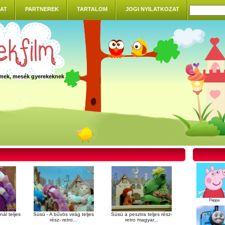
AT
PARTNEREK
TARTALOM
JOGI NYILATKOZAT
ilmek, mesék gyerekeknek
Peppa
ál teljes
Süsü - A bűvös virág teljes
Süsü a pesztra teljes rész-
rész- retro...
retro magyar...