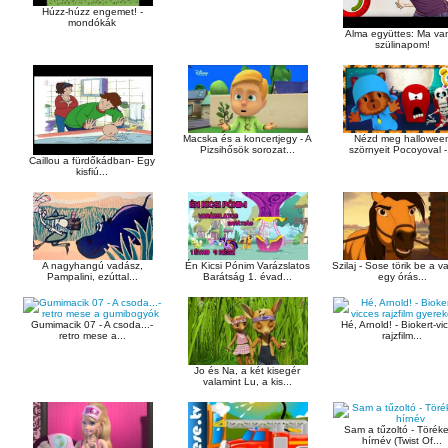
Húzz-húzz engemet! -
mondókák
Alma együttes: Ma va
szülinapom!
Macska és a koncertjegy - A
Nézd meg hallowee
Pizsihősök sorozat...
szörnyeit Pocoyoval -.
Caillou a fürdőkádban- Egy
kisfiú...
A nagyhangú vadász,
Én Kicsi Pónim Varázslatos
Szilaj - Sose törik be a va
Pampalini, ezúttal...
Barátság 1. évad...
egy órás...
Gumimacik 07 - A csoda...-
Hé, Arnold! - Biokert-vi
retro mese a...
rajzfilm...
Jo és Na, a két kisegér
valamint Lu, a kis...
Sam a tűzoltó - Törék
hírnév (Twist Of...