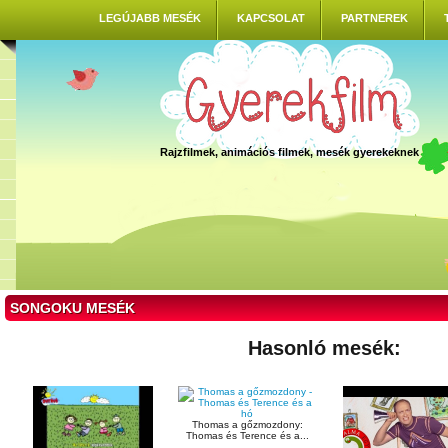
LEGÚJABB MESÉK
KAPCSOLAT
PARTNEREK
Rajzfilmek, animációs filmek, mesék gyerekeknek
SONGOKU MESÉK
Hasonló mesék:
Thomas a gőzmozdony:
Thomas és Terence és a...