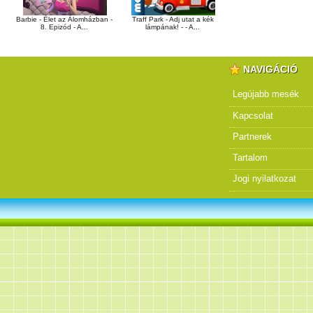
Barbie - Élet az Álomházban -
Traff Park - Adj utat a kék
8. Epizód - A...
lámpának! - - A...
NAVIGÁCIÓ
Legújabb mesék
Kapcsolat
Partnerek
Tartalom
Jogi nyilatkozat