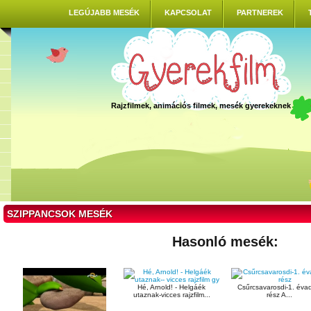
LEGÚJABB MESÉK
KAPCSOLAT
PARTNEREK
Rajzfilmek, animációs filmek, mesék gyerekeknek
SZIPPANCSOK MESÉK
Hasonló mesék:
Hé, Arnold! - Helgáék
Csűrcsavarosdi-1. éva
utaznak-vicces rajzfilm...
rész A...