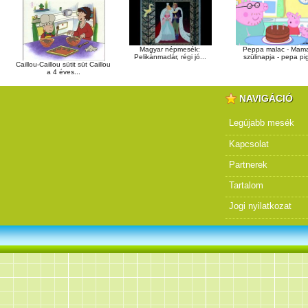
Peppa malac - Mam
Magyar népmesék:
szülinapja - pepa pi
Pelikánmadár, régi jó...
Caillou-Caillou sütit süt Caillou
a 4 éves...
NAVIGÁCIÓ
Legújabb mesék
Kapcsolat
Partnerek
Tartalom
Jogi nyilatkozat