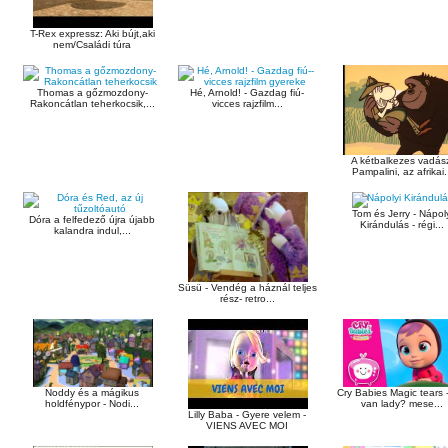
T-Rex expressz: Aki bújt,aki
nem/Családi túra
Thomas a gőzmozdony-
Hé, Arnold! - Gazdag fiú-
Rakoncátlan teherkocsik,...
vicces rajzfilm...
A kétbalkezes vadás
Pampalini, az afrikai.
Tom és Jerry - Nápol
Dóra a felfedező újra újabb
Kirándulás - régi...
kalandra indul,...
Süsü - Vendég a háznál teljes
rész- retro...
Noddy és a mágikus
Cry Babies Magic tears 
holdfénypor - Nodi...
van lady? mese...
Lilly Baba - Gyere velem -
VIENS AVEC MOI