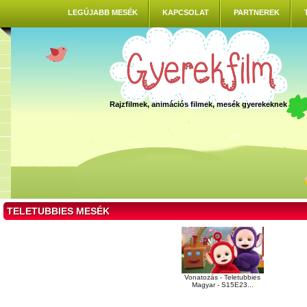
LEGÚJABB MESÉK
KAPCSOLAT
PARTNEREK
Rajzfilmek, animációs filmek, mesék gyerekeknek
TELETUBBIES MESÉK
Vonatozás - Teletubbies
Magyar - S15E23...