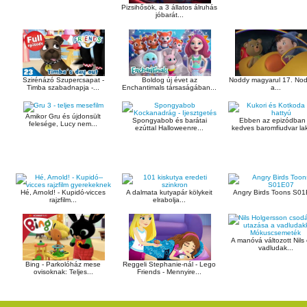
Pizsihősök, a 3 állatos álruhás
jóbarát...
Szirénázó Szupercsapat -
Boldog új évet az
Noddy magyarul 17. Nod
Timba szabadnapja -...
Enchantimals társaságában...
a...
Amikor Gru és újdonsült
Spongyabob és barátai
Ebben az epizódban
felesége, Lucy nem...
ezúttal Halloweenre...
kedves baromfiudvar lak
Hé, Arnold! - Kupidó-vicces
A dalmata kutyapár kölykeit
Angry Birds Toons S0
rajzfilm...
elrabolja...
A manóvá változott Nils
vadludak...
Bing - Parkolóház mese
Reggeli Stephanie-nál - Lego
ovisoknak: Teljes...
Friends - Mennyire...