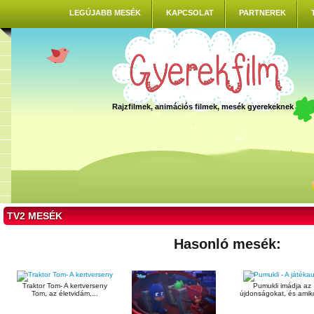
LEGÚJABB MESÉK
KAPCSOLAT
PARTNEREK
Rajzfilmek, animációs filmek, mesék gyerekeknek
TV2 MESÉK
Hasonló mesék:
Traktor Tom- A kertverseny
Pumukli imádja az
Tom, az életvidám,...
újdonságokat, és amiko