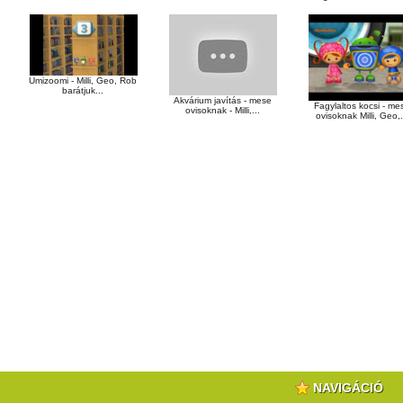
Umizoomi - Milli, Geo, Rob
barátjuk...
Akvárium javítás - mese
Fagylaltos kocsi - me
ovisoknak - Milli,...
ovisoknak Milli, Geo,.
NAVIGÁCIÓ