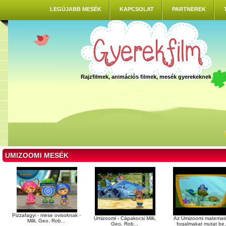
LEGÚJABB MESÉK
KAPCSOLAT
PARTNEREK
Rajzfilmek, animációs filmek, mesék gyerekeknek
UMIZOOMI MESÉK
Pizzafagyi - mese ovisoknak -
Umizoomi - Cápakocsi Milli,
Az Umizoomi matemati
Milli, Geo, Rob...
Geo, Rob...
fogalmakat mutat be.