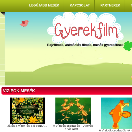
LEGÚJABB MESÉK
KAPCSOLAT
PARTNEREK
Rajzfilmek, animációs filmek, mesék gyerekeknek
VIZIPOK MESÉK
Játék a vízen és a jégen! A...
A Vízipók csodapók – Árnyék
a víz alatt...
A Vízipók-csodapók - A r