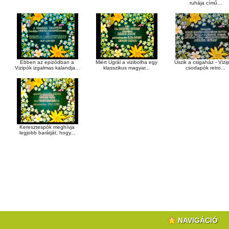
ruhája című...
Ebben az epizódban a
Miért Ugrál a vizibolha egy
Úszik a csigaház - Vizi
Vizipók izgalmas kalandja...
klasszikus magyar...
csodapók retro...
Keresztespók meghívja
legjobb barátját, hogy...
NAVIGÁCIÓ