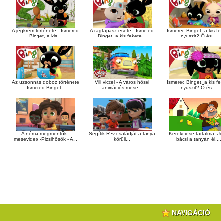
A jégkrém története - Ismered
A ragtapasz esete - Ismered
Ismered Binget, a kis f
Binget, a kis...
Binget, a kis fekete...
nyuszit? Ő és...
Az uzsonnás doboz története
Vili viccel - A város hősei
Ismered Binget, a kis f
- Ismered Binget,...
animációs mese...
nyuszit? Ő és...
A néma megmentők -
Segítik Rev családját a tanya
Kerekmese tartalma: J
mesevideó -Pizsihősök - A...
körüli...
bácsi a tanyán él,...
NAVIGÁCIÓ