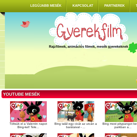
LEGÚJABB MESÉK
KAPCSOLAT
PARTNEREK
Rajzfilmek, animációs filmek, mesék gyerekeknek
YOUTUBE MESÉK
Töltsük el a Valentin napot
Bing talál egy cicát az utcán a
Bing most pitypangot ke
Bing-kel! Tele...
barátaival - ...
parkban a...