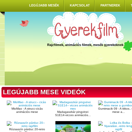
LEGÚJABB MESÉK
KAPCSOLAT
PARTNEREK
Rajzfilmek, animációs filmek, mesék gyerekeknek
LEGÚJABB MESE VIDEÓK
MioMao - A strucc-cicás
Gumimacik 09 - A titkos..-
animációs mese
Madagaszkár pingvinei
mese a...
S1E14-vicces animációs...
Rózsaszín párduc 20-retro