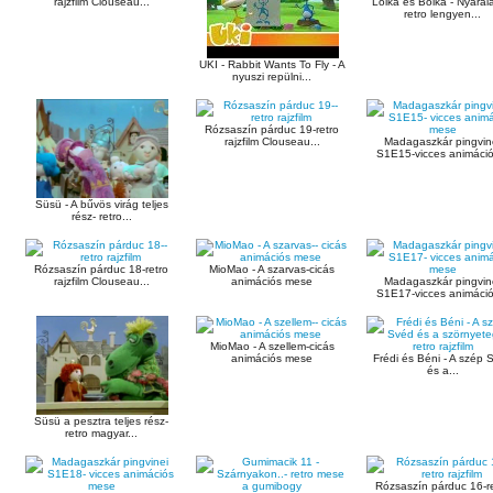
rajzfilm Clouseau...
Lolka és Bolka - Nyaralá
retro lengyen...
UKI - Rabbit Wants To Fly - A
nyuszi repülni...
Rózsaszín párduc 19-retro
rajzfilm Clouseau...
Madagaszkár pingvin
S1E15-vicces animáció
Süsü - A bűvös virág teljes
rész- retro...
Rózsaszín párduc 18-retro
MioMao - A szarvas-cicás
rajzfilm Clouseau...
animációs mese
Madagaszkár pingvin
S1E17-vicces animáció
MioMao - A szellem-cicás
animációs mese
Frédi és Béni - A szép 
és a...
Süsü a pesztra teljes rész-
retro magyar...
Rózsaszín párduc 16-r