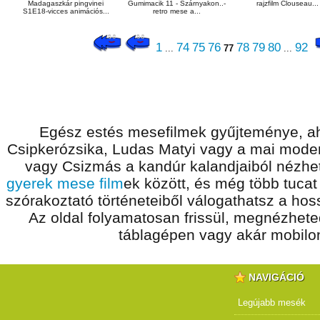
Madagaszkár pingvinei
Gumimacik 11 - Szárnyakon..-
rajzfilm Clouseau...
S1E18-vicces animációs...
retro mese a...
1
74
75
76
78
79
80
92
...
77
...
Egész estés mesefilmek gyűjteménye, ah
Csipkerózsika, Ludas Matyi vagy a mai modern
vagy Csizmás a kandúr kalandjaiból nézhet
gyerek mese film
ek között, és még több tucat
szórakoztató történeteiből válogathatsz a ho
Az oldal folyamatosan frissül, megnézhet
táblagépen vagy akár mobilon
NAVIGÁCIÓ
Legújabb mesék