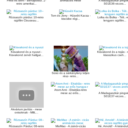
Frédi és Béni - Behajtóstul..1-
animációs mese
A Madagaszkár pingvi
retro amerikai...
S01E36-vicces...
Tom és Jerry - Húsvéti Kacsa -
Rózsaszín párduc 10-retro
Lolka és Bolka - Téli..-r
kiscsibe régi...
rajzfilm Clouseau...
lengyen rajzfilm...
Kisvakond és a nyuszi -
Kisvakond és a tojás - r
Kisvakond zenét hallgat...
klasszikus cseh...
Süsü és a sárkánylány teljes
rész- retro...
Atom Anti - Elrablás-retro
mese az erős...
A Madagaszkár pingvi
S01E37-vicces...
Akvárium javítás - mese
ovisoknak - Milli,...
Rózsaszín Párduc 08-retro
MioMao - A zsinór-cicás
Hé, Arnold! - A kirándu