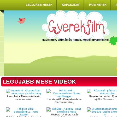
LEGÚJABB MESÉK
KAPCSOLAT
PARTNEREK
Rajzfilmek, animációs filmek, mesék gyerekeknek
LEGÚJABB MESE VIDEÓK
Atom Anti - Ál-atom Anti-retro
Rózsaszín párduc 11-r
mese az erős...
Hé, Arnold! - Csapatszellem-
rajzfilm Clouseau...
vicces rajzfilm...
MioMao - A zebra-cicás