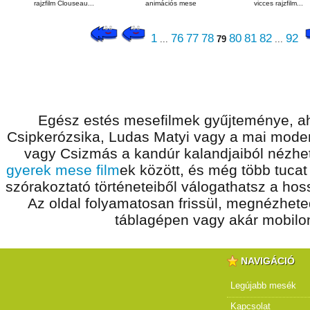
rajzfilm Clouseau...
animációs mese
vicces rajzfilm...
1
76
77
78
80
81
82
92
...
79
...
Egész estés mesefilmek gyűjteménye, ah
Csipkerózsika, Ludas Matyi vagy a mai modern
vagy Csizmás a kandúr kalandjaiból nézhet
gyerek mese film
ek között, és még több tucat
szórakoztató történeteiből válogathatsz a ho
Az oldal folyamatosan frissül, megnézhet
táblagépen vagy akár mobilon
NAVIGÁCIÓ
Legújabb mesék
Kapcsolat