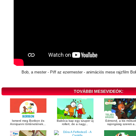
Bob, a mester - Piff az ezermester - animációs mese rajzfilm B
TOVÁBBI MESEVIDEÓK:
Ismerd meg Boribon és
Babóca kap egy szuper új
Edmond, a kis mókusf
Annipanni történetének...
rollert, de a nagy...
rajongásig szereti a..