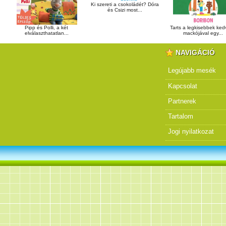
Ki szereti a csokoládét? Dóra
és Csizi most...
Pipp és Polli, a két
Tarts a legkisebbek ke
elválaszthatatlan...
mackójával egy...
NAVIGÁCIÓ
Legújabb mesék
Kapcsolat
Partnerek
Tartalom
Jogi nyilatkozat