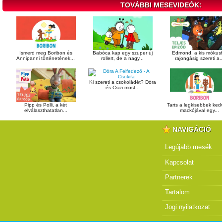
TOVÁBBI MESEVIDEÓK:
Ismerd meg Boribon és
Babóca kap egy szuper új
Edmond, a kis mókusf
Annipanni történetének...
rollert, de a nagy...
rajongásig szereti a..
Ki szereti a csokoládét? Dóra
és Csizi most...
Pipp és Polli, a két
Tarts a legkisebbek ke
elválaszthatatlan...
mackójával egy...
NAVIGÁCIÓ
Legújabb mesék
Kapcsolat
Partnerek
Tartalom
Jogi nyilatkozat