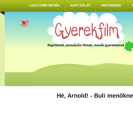
LEGÚJABB MESÉK
KAPCSOLAT
PARTNEREK
Rajzfilmek, animációs filmek, mesék gyerekeknek
Hé, Arnold! - Buli menőkn