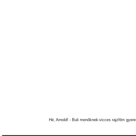
Hé, Arnold! - Buli menőknek-vicces rajzfilm gyer