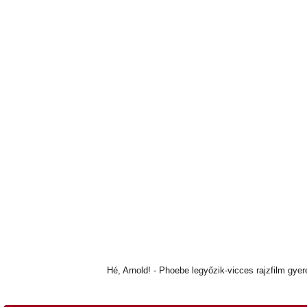
Hé, Arnold! - Phoebe legyőzik-vicces rajzfilm gye