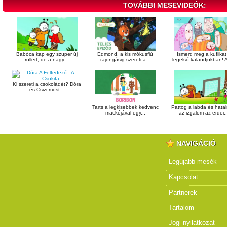
TOVÁBBI MESEVIDEÓK:
Babóca kap egy szuper új
Edmond, a kis mókusfiú
Ismerd meg a kuflikat
rollert, de a nagy...
rajongásig szereti a...
legelső kalandjukban! A
Ki szereti a csokoládét? Dóra
és Csizi most...
Tarts a legkisebbek kedvenc
Pattog a labda és hata
mackójával egy...
az izgalom az erdei..
NAVIGÁCIÓ
Legújabb mesék
Kapcsolat
Partnerek
Tartalom
Jogi nyilatkozat