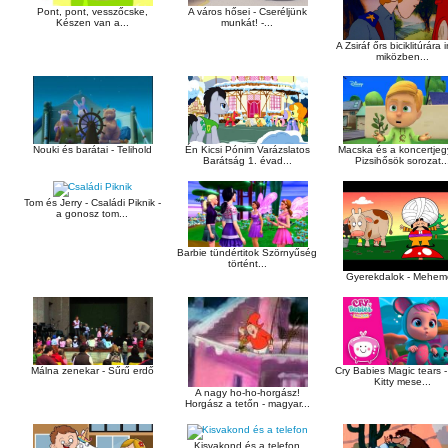
Pont, pont, vesszőcske,
A város hősei - Cseréljünk
Készen van a...
munkát! -...
A Zsiráf őrs biciklitúrára 
miközben...
Nouki és barátai - Telihold
Macska és a koncertjegy
Én Kicsi Pónim Varázslatos
Pizsihősök sorozat..
Barátság 1. évad...
Tom és Jerry - Családi Piknik -
a gonosz tom...
Barbie tündértitok Szörnyűség
történt...
Gyerekdalok - Mehe
Málna zenekar - Sűrű erdő
Cry Babies Magic tears - 
Kitty mese...
A nagy ho-ho-horgász!
Horgász a tetőn - magyar...
Kisvakond és a telefon