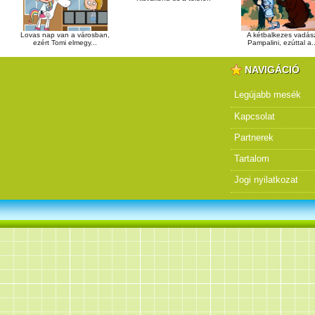
Lovas nap van a városban,
A kétbalkezes vadás
ezért Tomi elmegy...
Pampalini, ezúttal a.
NAVIGÁCIÓ
Legújabb mesék
Kapcsolat
Partnerek
Tartalom
Jogi nyilatkozat